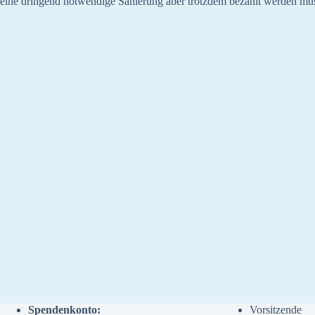
eine dringend notwendige Sanierung aber trotzdem bezahlt werden mü
Spendenkonto:
Vorsitzende